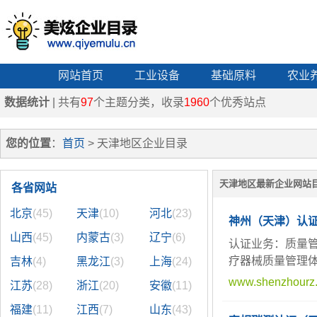
网站首页
工业设备
基础原料
农业
数据统计
| 共有
97
个主题分类，收录
1960
个优秀站点
您的位置
：
首页
> 天津地区企业目录
天津地区最新企业网站
各省网站
北京
(45)
天津
(10)
河北
(23)
神州（天津）认
山西
(45)
内蒙古
(3)
辽宁
(6)
认证业务：质量
疗器械质量管理
吉林
(4)
黑龙江
(3)
上海
(24)
www.shenzhourz
江苏
(28)
浙江
(20)
安徽
(11)
福建
(11)
江西
(7)
山东
(43)