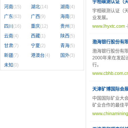
宇相碳测认证（
河南
(15)
湖北
(14)
湖南
(4)
宇相碳测认证（天
广东
(63)
广西
(9)
海南
(3)
业发展。
四川
(16)
重庆
(12)
贵州
(3)
www.lhyxtc.com
-
云南
(4)
西藏
(1)
陕西
(5)
渤海银行股份有
甘肃
(7)
宁夏
(2)
青海
(5)
渤海银行股份有限
新疆
(7)
港澳台
(4)
国外
(3)
2000年来在发
行。
未知
(0)
www.cbhb.com.c
天津矿博国际会
中国国际矿业大会
矿业合作的最佳
www.chinaminingt