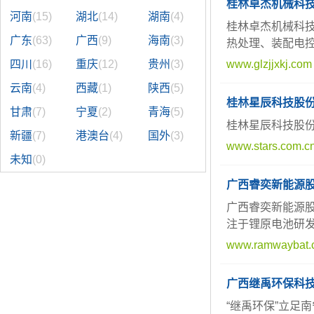
桂林卓杰机械科
河南
(15)
湖北
(14)
湖南
(4)
桂林卓杰机械科
广东
(63)
广西
(9)
海南
(3)
热处理、装配电
四川
(16)
重庆
(12)
贵州
(3)
www.glzjjxkj.com
云南
(4)
西藏
(1)
陕西
(5)
桂林星辰科技股
甘肃
(7)
宁夏
(2)
青海
(5)
桂林星辰科技股份
新疆
(7)
港澳台
(4)
国外
(3)
www.stars.com.c
未知
(0)
广西睿奕新能源
广西睿奕新能源
注于锂原电池研
www.ramwaybat.
广西继禹环保科
“继禹环保”立足