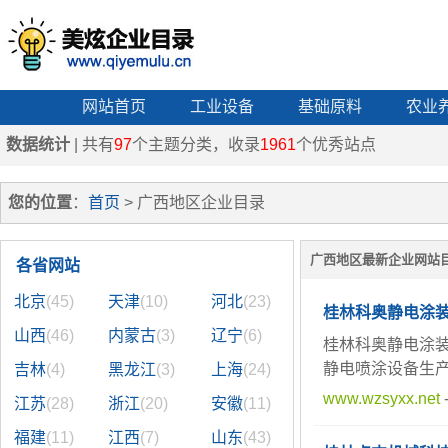
网站首页
工业设备
基础原料
农业
数据统计
| 共有
97
个主题分类，收录
1961
个优秀站点
您的位置
：
首页
> 广西地区企业目录
广西地区最新企业网站
各省网站
北京
(45)
天津
(10)
河北
(23)
桂林科奥静电涂
山西
(46)
内蒙古
(3)
辽宁
(6)
桂林科奥静电涂
静电喷涂设备生
吉林
(4)
黑龙江
(3)
上海
(24)
www.wzsyxx.net
江苏
(28)
浙江
(20)
安徽
(11)
福建
(11)
江西
(7)
山东
(43)