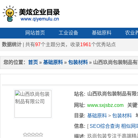
网站首页
工业设备
基础原料
农业
数据统计
| 共有
97
个主题分类，收录
1961
个优秀站点
您的位置：
首页
»
基础原料
»
包装材料
» 山西玖尚包装制品
山西玖尚包装制品有限
站名:
网址:
www.sxjsbz.com
关键
目录:
基础原料
>
包装材料
信息:
[
SEO综合查询
相似网
玖尚包装专注于高端精
描述: