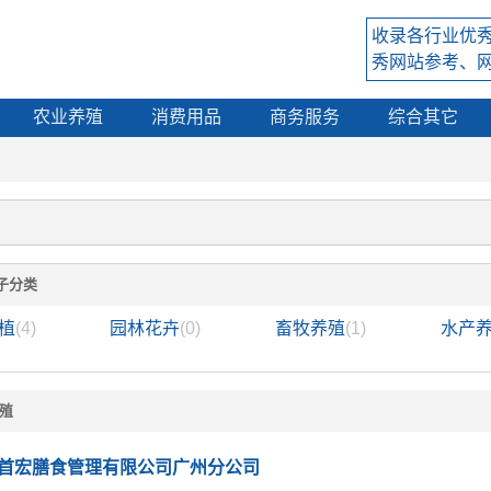
收录各行业优
秀网站参考、
农业养殖
消费用品
商务服务
综合其它
子分类
植
(4)
园林花卉
(0)
畜牧养殖
(1)
水产
养殖
首宏膳食管理有限公司广州分公司