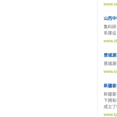
www.s
山西中
集科研
系建设
www.zh
晋城源
晋城源
www.sx
新疆泰
新疆泰
下拥有
成立了
www.ty