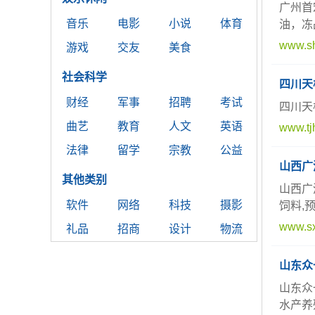
广州首
音乐
电影
小说
体育
油，冻
www.sh
游戏
交友
美食
社会科学
四川天
财经
军事
招聘
考试
四川天
曲艺
教育
人文
英语
www.tj
法律
留学
宗教
公益
山西广
其他类别
山西广
软件
网络
科技
摄影
饲料,
www.sx
礼品
招商
设计
物流
山东众
山东众
水产养