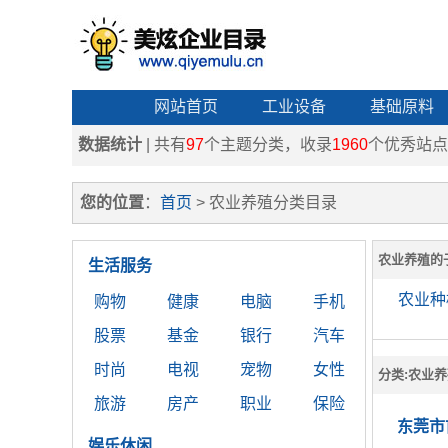
网站首页
工业设备
基础原料
数据统计
| 共有
97
个主题分类，收录
1960
个优秀站点
您的位置
：
首页
> 农业养殖分类目录
农业养殖的
生活服务
农业种
购物
健康
电脑
手机
股票
基金
银行
汽车
时尚
电视
宠物
女性
分类:农业
旅游
房产
职业
保险
东莞市
娱乐休闲