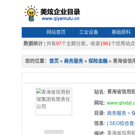
网站首页
工业设备
基础原料
数据统计
| 共有
97
个主题分类，收录
1961
个优秀站点
您的位置：
首页
»
商务服务
»
保险金融
» 青海省信
青海省信用
站名:
网址:
www.qhxbjt.
目录:
商务服务
>
信息:
[
SEO综合查
青海省信用担
描述: