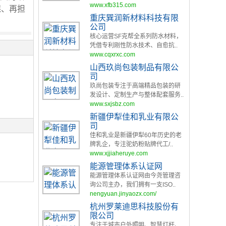
www.xfb315.com
保、再担
重庆巽润新材料科技有限
。
公司
核心运营SF克帮全系列防水材料，
凭借专利刚性防水技术、自愈抗..
www.cqxrxc.com
山西玖尚包装制品有限公
司
玖尚包装专注于高端精品包装的研
发设计、定制生产与整体配套服务..
www.sxjsbz.com
新疆伊犁佳和乳业有限公
司
佳和乳业是新疆伊犁60年历史的老
牌乳企，专注驼奶粉贴牌代工/..
www.xjjiaheruye.com
能源管理体系认证网
能源管理体系认证网由今尧管理咨
询公司主办，我们拥有一支ISO..
nengyuan.jinyaozx.com/
杭州罗莱迪思科技股份有
限公司
专注于城市户外照明、智慧灯杆、