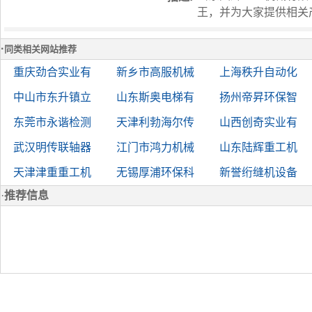
王，并为大家提供相关
·
同类相关网站推荐
重庆劲合实业有
新乡市高服机械
上海秩升自动化
中山市东升镇立
山东斯奥电梯有
扬州帝昇环保智
东莞市永谐检测
天津利勃海尔传
山西创奇实业有
武汉明传联轴器
江门市鸿力机械
山东陆辉重工机
天津津重重工机
无锡厚浦环保科
新誉绗缝机设备
·
推荐信息