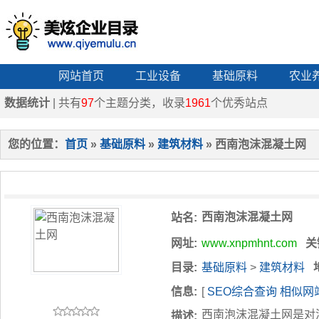
网站首页
工业设备
基础原料
农业
数据统计
| 共有
97
个主题分类，收录
1961
个优秀站点
您的位置：
首页
»
基础原料
»
建筑材料
» 西南泡沫混凝土网
西南泡沫混凝土网
站名:
网址:
www.xnpmhnt.com
关
目录:
基础原料
>
建筑材料
信息:
[
SEO综合查询
相似网
西南泡沫混凝土网是对
描述: