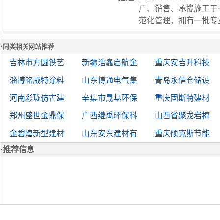
广、销售、承揽施工于
范化管理，拥有一批专
·
同类相关网站推荐
吉林市方圆铁艺
新疆浩鑫启航金
重庆安吉升科技
淄博铭威特涂料
山东博通电气集
青岛永信仓储设
河南彩珑仿古建
辛集市晟基环保
重庆固斯特建材
郑州盛世金鼎保
广西继禹环保科
山西省聚龙岩棉
金碧煌新型建材
山东安东建材有
重庆硕克斯节能
·
推荐信息