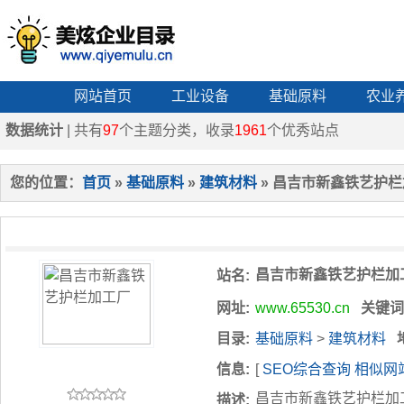
网站首页
工业设备
基础原料
农业
数据统计
| 共有
97
个主题分类，收录
1961
个优秀站点
您的位置：
首页
»
基础原料
»
建筑材料
» 昌吉市新鑫铁艺护
昌吉市新鑫铁艺护栏加
站名:
网址:
www.65530.cn
关键词
目录:
基础原料
>
建筑材料
信息:
[
SEO综合查询
相似网
昌吉市新鑫铁艺护栏加
描述: