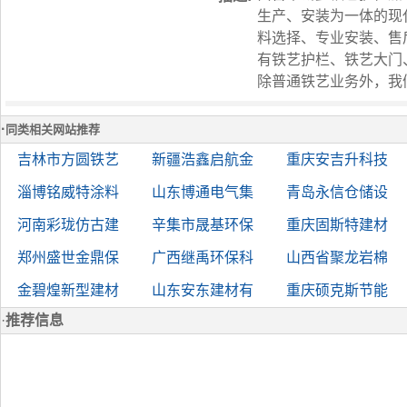
生产、安装为一体的现
料选择、专业安装、售
有铁艺护栏、铁艺大门
除普通铁艺业务外，我
·
同类相关网站推荐
吉林市方圆铁艺
新疆浩鑫启航金
重庆安吉升科技
淄博铭威特涂料
山东博通电气集
青岛永信仓储设
河南彩珑仿古建
辛集市晟基环保
重庆固斯特建材
郑州盛世金鼎保
广西继禹环保科
山西省聚龙岩棉
金碧煌新型建材
山东安东建材有
重庆硕克斯节能
·
推荐信息